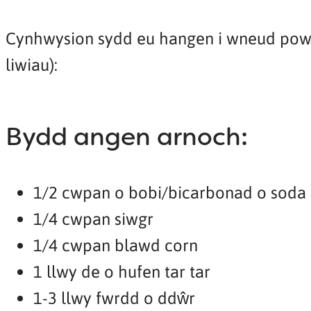
Cynhwysion sydd eu hangen i wneud powl
liwiau):
Bydd angen arnoch:
1/2 cwpan o bobi/bicarbonad o soda
1/4 cwpan siwgr
1/4 cwpan blawd corn
1 llwy de o hufen tar tar
1-3 llwy fwrdd o ddŵr