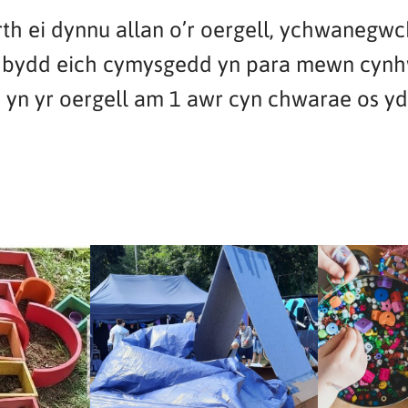
 ei dynnu allan o’r oergell, ychwanegwch 
d, bydd eich cymysgedd yn para mewn cynh
oi yn yr oergell am 1 awr cyn chwarae os y