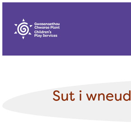
Skip
to
content
Sut i wneud 