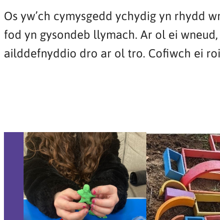
Os yw’ch cymysgedd ychydig yn rhydd wrth
fod yn gysondeb llymach. Ar ol ei wneu
ailddefnyddio dro ar ol tro. Cofiwch ei r