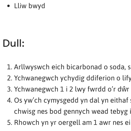
Lliw bwyd
Dull:
Arllwyswch eich bicarbonad o soda, s
Ychwanegwch ychydig ddiferion o lif
Ychwanegwch 1 i 2 lwy fwrdd o’r dŵr 
Os yw’ch cymysgedd yn dal yn eithaf 
chwisg nes bod gennych wead tebyg i 
Rhowch yn yr oergell am 1 awr nes ei 