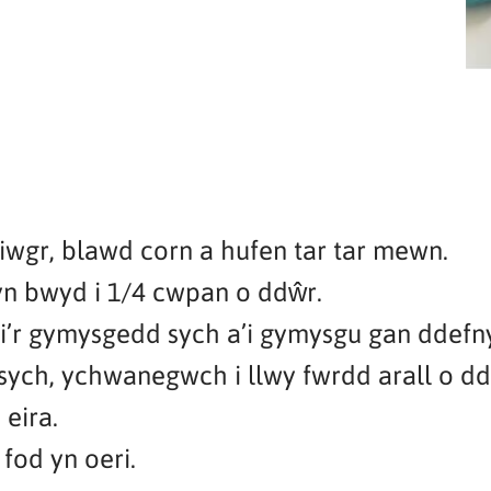
iwgr, blawd corn a hufen tar tar mewn.
yn bwyd i 1/4 cwpan o ddŵr.
i’r gymysgedd sych a’i gymysgu gan ddefn
sych, ychwanegwch i llwy fwrdd arall o d
eira.
fod yn oeri.