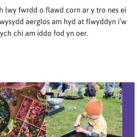
lwy fwrdd o flawd corn ar y tro nes ei
wysydd aerglos am hyd at flwyddyn i’w
dych chi am iddo fod yn oer.