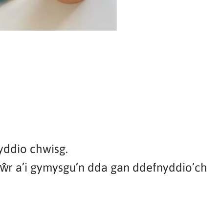
yddio chwisg.
dŵr a’i gymysgu’n dda gan ddefnyddio’ch