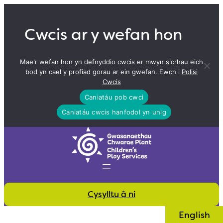
Skip
to
Cwcis ar y wefan hon
content
Mae'r wefan hon yn defnyddio cwcis er mwyn sicrhau eich
bod yn cael y profiad gorau ar ein gwefan. Ewch i
Polisi
Cwcis
Caniatáu pob cwci
Caniatáu cwcis hanfodol yn unig
Cysylltu â ni
English