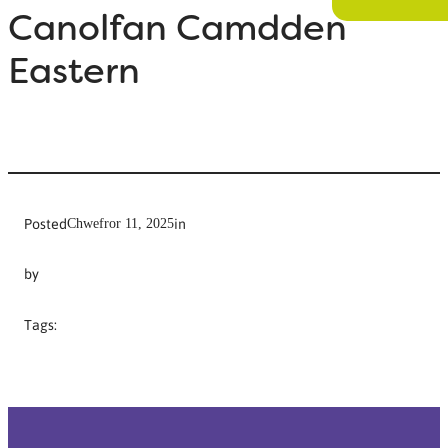
Canolfan Camdden
Eastern
Posted
in
Chwefror 11, 2025
by
Tags: