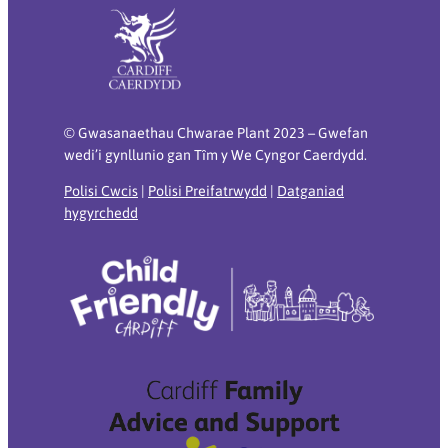
© Gwasanaethau Chwarae Plant 2023 – Gwefan
wedi’i gynllunio gan Tȋm y We Cyngor Caerdydd.
Polisi Cwcis
|
Polisi Preifatrwydd
|
Datganiad
hygyrchedd