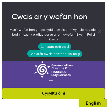
Skip
to
Cwcis ar y wefan hon
content
Mae'r wefan hon yn defnyddio cwcis er mwyn sicrhau eich
bod yn cael y profiad gorau ar ein gwefan. Ewch i
Polisi
Cwcis
Caniatáu pob cwci
Caniatáu cwcis hanfodol yn unig
Cysylltu â ni
English