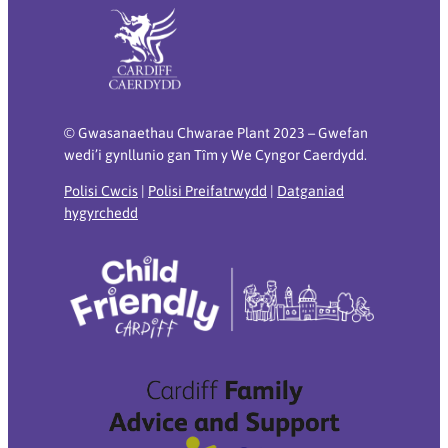
© Gwasanaethau Chwarae Plant 2023 – Gwefan
wedi’i gynllunio gan Tȋm y We Cyngor Caerdydd.
Polisi Cwcis
|
Polisi Preifatrwydd
|
Datganiad
hygyrchedd