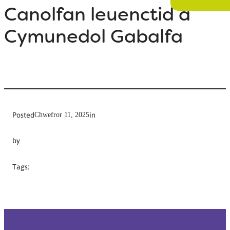
Canolfan leuenctid a
Cymunedol Gabalfa
Posted
in
Chwefror 11, 2025
by
Tags: