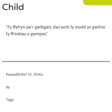
Child
“Fy ffefryn yw’r gwibgart, dwi wrth fy modd yn gwthio
fy ffrindiau o gwmpas”
Posted
in
Hydref 10, 2024
by
Tags: