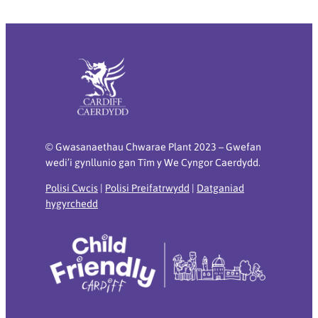
© Gwasanaethau Chwarae Plant 2023 – Gwefan
wedi’i gynllunio gan Tȋm y We Cyngor Caerdydd.
Polisi Cwcis
|
Polisi Preifatrwydd
|
Datganiad
hygyrchedd