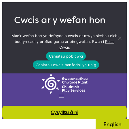
Skip
to
Cwcis ar y wefan hon
content
Mae'r wefan hon yn defnyddio cwcis er mwyn sicrhau eich
bod yn cael y profiad gorau ar ein gwefan. Ewch i
Polisi
Cwcis
Caniatáu pob cwci
Caniatáu cwcis hanfodol yn unig
Cysylltu â ni
English